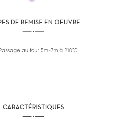
confidentialité
du site www.coupdepates.fr
PES DE REMISE EN OEUVRE
ou
RAPPELEZ-MOI
CONTACTEZ-NOUS
Passage au four
5m-7m
à
210°C
CARACTÉRISTIQUES