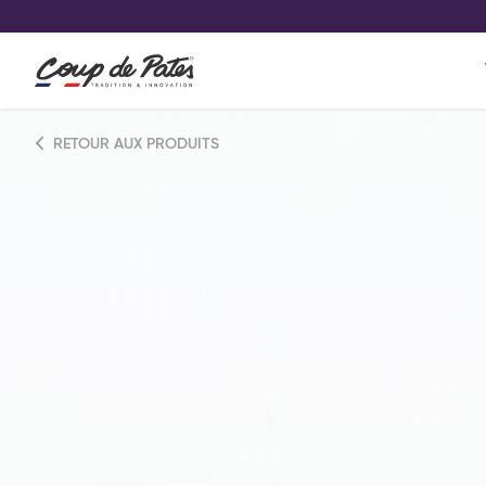
VOS PRODUITS COUP DE COE
0
Conservez votre sélection produit 
Viennoiserie et pâtisserie américaine
RETOUR AUX PRODUITS
Pâtisserie desserts glacés
Pa