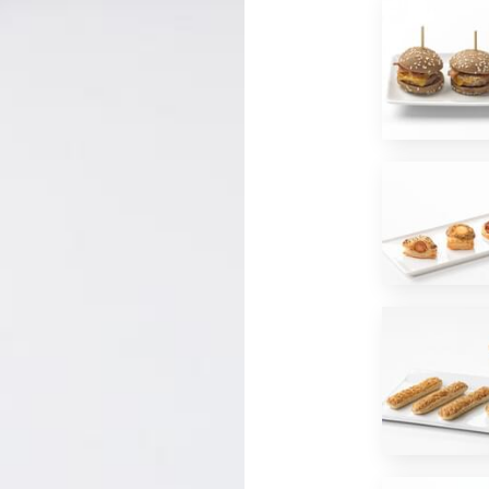
*
J'ai lu et j'accepte
la politique de confidentialité
d