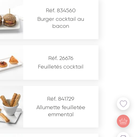
Réf. 834560
Burger cocktail au
bacon
Réf. 26676
Feuilletés cocktail
Réf. 841729
Allumette feuilletée
emmental
u site www.coupdepates.fr