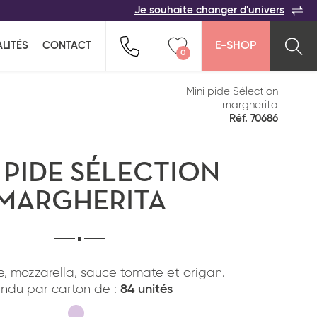
Je souhaite changer d'univers
ACER
TOUTES LES FAMILLES
Indiquez-nous vos coordonnées pour être
LITÉS
CONTACT
E-SHOP
rappelé(e) au plus vite par un commercial :
0
n pour ne rien oublier !
ption salée
Snacking
Vider ma liste
Mini pide Sélection
margherita
Réf. 70686
 PIDE SÉLECTION
MARGHERITA
Pays*
e, mozzarella, sauce tomate et origan.
ndu par carton de :
84 unités
*
J'ai lu et j'accepte
la politique de