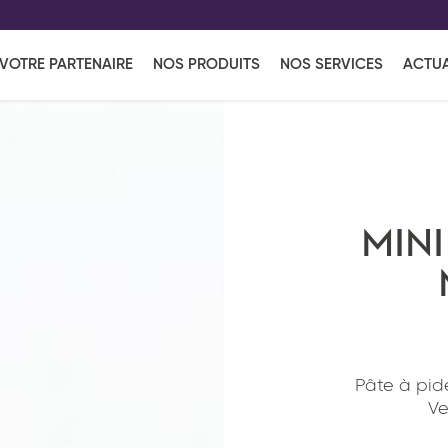
EFF
UR
VOTRE PARTENAIRE
NOS PRODUITS
NOS SERVICES
ACTUA
Coup de Coeur
en vous l'envoyant par e-mail.
Une solutio
Viennoiserie
Produits services
Réce
ins
Réception sucrée
MINI
Pâte à pid
Ve