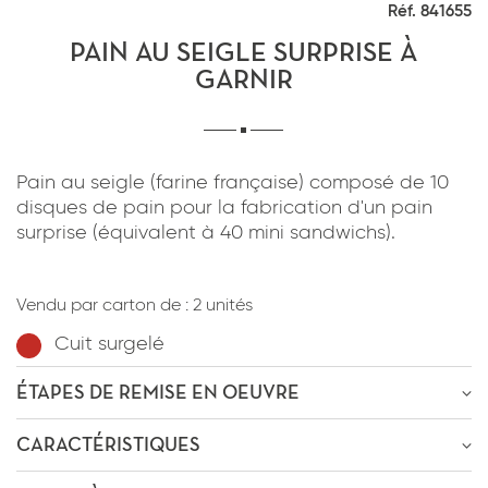
Réf. 841655
*
J'ai lu et j'accepte
la politique de
confidentialité
du site www.coupdepates.fr
PAIN AU SEIGLE SURPRISE À
GARNIR
RAPPELEZ-MOI
ou
Pain au seigle (farine française) composé de 10
CONTACTEZ-NOUS
disques de pain pour la fabrication d'un pain
surprise (équivalent à 40 mini sandwichs).
*
J'ai lu et j'accepte
la politique de
confidentialité
du site www.coupdepates.fr
Vendu par carton de :
2 unités
Cuit surgelé
ENVOYER PAR E-MAIL
ÉTAPES DE REMISE EN OEUVRE
OU
ÊTRE RECONTACTÉ
CARACTÉRISTIQUES
Décongélation
8h-12h
à
0-4°C
* Champs obligatoires