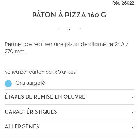
Réf. 26022
*
J'ai lu et j'accepte
la politique de
confidentialité
du site www.coupdepates.fr
PÂTON À PIZZA 160 G
RAPPELEZ-MOI
ou
Permet de réaliser une pizza de diamètre 240 /
270 mm.
CONTACTEZ-NOUS
*
J'ai lu et j'accepte
la politique de
confidentialité
du site www.coupdepates.fr
Vendu par carton de :
60 unités
Cru surgelé
ENVOYER PAR E-MAIL
ÉTAPES DE REMISE EN OEUVRE
OU
ÊTRE RECONTACTÉ
CARACTÉRISTIQUES
Décongélation
6h-8h
à
0-4°C
* Champs obligatoires
Passage au four
10m-15m
à
170-180°C
ALLERGÈNES
Poids : 160g
* Champs obligatoires