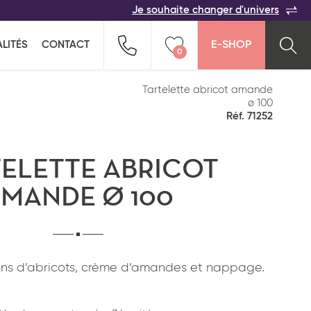
Je souhaite changer d'univers
ACER
TOUTES LES FAMILLES
Indiquez-nous vos coordonnées pour être
LITÉS
CONTACT
E-SHOP
rappelé(e) au plus vite par un commercial :
0
n pour ne rien oublier !
ption salée
Snacking
Vider ma liste
Tartelette abricot amande
ø 100
Réf. 71252
ELETTE ABRICOT
MANDE Ø 100
Pays*
lons d’abricots, crème d’amandes et nappage.
*
J'ai lu et j'accepte
la politique de