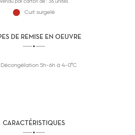
Vendu par carton de :
36 unités
confidentialité
du site www.coupdepates.fr
Cuit surgelé
ou
RAPPELEZ-MOI
CONTACTEZ-NOUS
PES DE REMISE EN OEUVRE
Décongélation
5h-6h
à
4-0°C
CARACTÉRISTIQUES