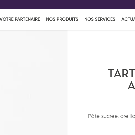
EFF
UR
VOTRE PARTENAIRE
NOS PRODUITS
NOS SERVICES
ACTUA
Coup de Coeur
en vous l'envoyant par e-mail.
Une solutio
Viennoiserie
Produits services
Réce
ins
Réception sucrée
TART
A
Pâte sucrée, oreil