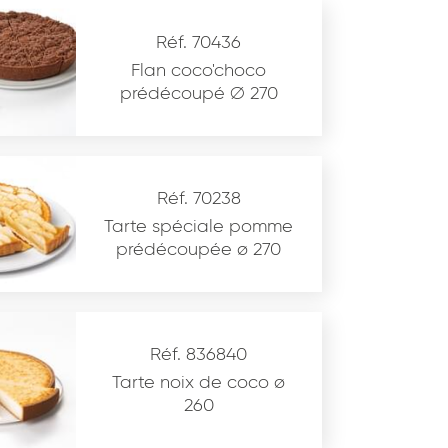
Réf. 70436
Flan coco'choco
prédécoupé ∅ 270
Réf. 70238
Tarte spéciale pomme
prédécoupée ø 270
Réf. 836840
Tarte noix de coco ø
260