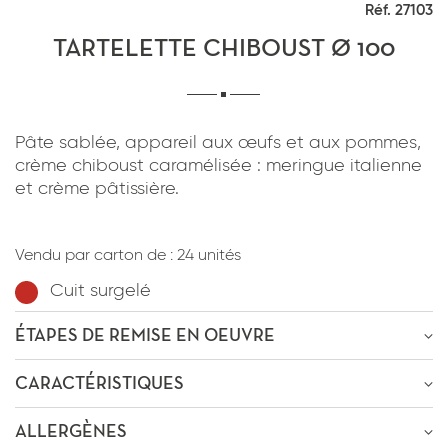
Réf. 27103
*
J'ai lu et j'accepte
la politique de
confidentialité
du site www.coupdepates.fr
TARTELETTE CHIBOUST Ø 100
RAPPELEZ-MOI
ou
Pâte sablée, appareil aux œufs et aux pommes,
crème chiboust caramélisée : meringue italienne
CONTACTEZ-NOUS
et crème pâtissière.
*
J'ai lu et j'accepte
la politique de
confidentialité
du site www.coupdepates.fr
Vendu par carton de :
24 unités
Cuit surgelé
ENVOYER PAR E-MAIL
ÉTAPES DE REMISE EN OEUVRE
OU
ÊTRE RECONTACTÉ
CARACTÉRISTIQUES
Décongélation
2h30m-3h
à
0-4°C
* Champs obligatoires
ALLERGÈNES
Poids : 150g