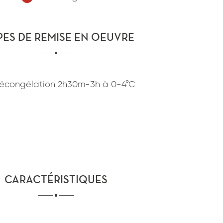
confidentialité
du site www.coupdepates.fr
PES DE REMISE EN OEUVRE
ou
RAPPELEZ-MOI
CONTACTEZ-NOUS
écongélation
2h30m-3h
à
0-4°C
CARACTÉRISTIQUES