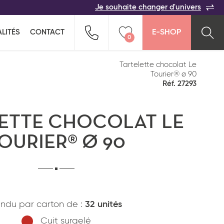
Je souhaite changer d'univers
ACER
TOUTES LES FAMILLES
Indiquez-nous vos coordonnées pour être
LITÉS
CONTACT
E-SHOP
rappelé(e) au plus vite par un commercial :
0
n pour ne rien oublier !
ption salée
Snacking
Vider ma liste
Tartelette chocolat Le
Tourier® ø 90
Réf. 27293
ETTE CHOCOLAT LE
OURIER® Ø 90
Pays*
ndu par carton de :
32 unités
Cuit surgelé
*
J'ai lu et j'accepte
la politique de