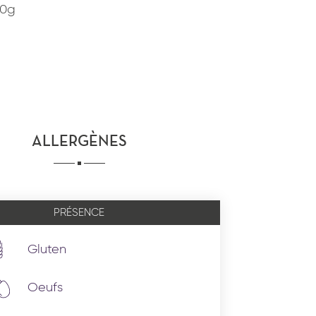
80g
ALLERGÈNES
PRÉSENCE
Gluten
Oeufs