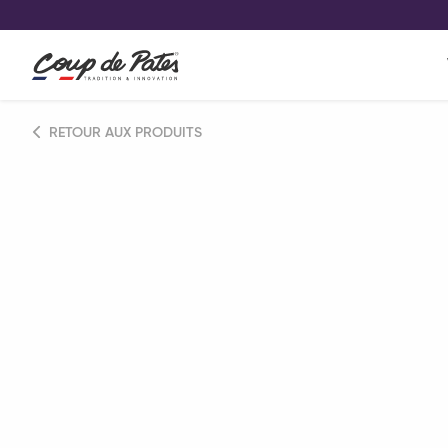
VOS PRODUITS COUP DE COE
0
Conservez votre sélection produit 
Viennoiserie et pâtisserie américaine
RETOUR AUX PRODUITS
Pâtisserie desserts glacés
Pa