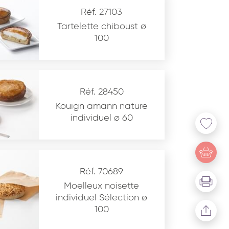
Réf. 27103
Tartelette chiboust ø
100
Réf. 28450
Kouign amann nature
individuel ø 60
u site www.coupdepates.fr
Réf. 70689
Moelleux noisette
individuel Sélection ø
100
* Champs obligatoires
This site is protected by reCAPTCHA and the Google
Privacy Policy