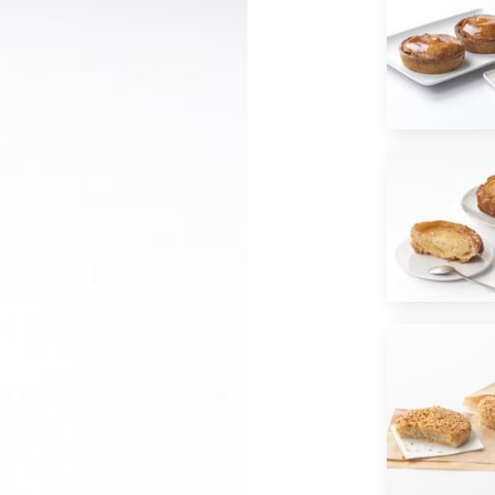
*
J'ai lu et j'accepte
la politique de confidentialité
d
OU
ENVOYER PAR E-MAIL
ÊTRE RECONTACTÉ