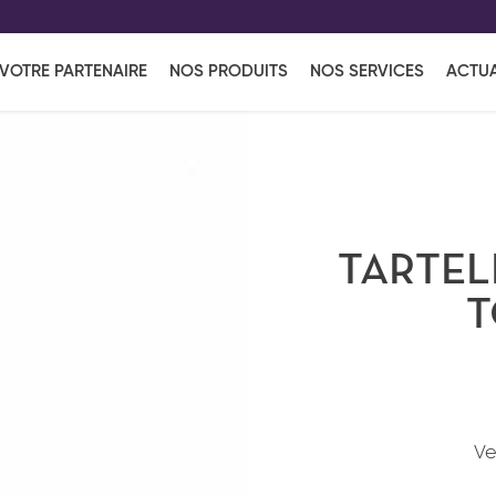
EFF
UR
VOTRE PARTENAIRE
NOS PRODUITS
NOS SERVICES
ACTUA
Coup de Coeur
en vous l'envoyant par e-mail.
Une solutio
Viennoiserie
Produits services
Réce
ins
Réception sucrée
TARTEL
T
Ve