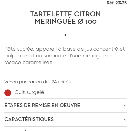
Réf. 27435
*
J'ai lu et j'accepte
la politique de
confidentialité
du site www.coupdepates.fr
TARTELETTE CITRON
MERINGUÉE Ø 100
RAPPELEZ-MOI
ou
Pâte sucrée, appareil à base de jus concentré et
CONTACTEZ-NOUS
pulpe de citron surmonté d’une meringue en
rosace caramélisée.
*
J'ai lu et j'accepte
la politique de
confidentialité
du site www.coupdepates.fr
Vendu par carton de :
24 unités
Cuit surgelé
ENVOYER PAR E-MAIL
ÉTAPES DE REMISE EN OEUVRE
OU
ÊTRE RECONTACTÉ
CARACTÉRISTIQUES
Décongélation
2h30m-3h
à
0-4°C
* Champs obligatoires