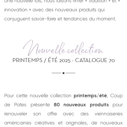
Une nouvelle fois, nous faisons rimer « tradition » et «
*
J'ai lu et j'accepte
la politique de
innovation » avec des nouveaux produits qui
confidentialité
du site www.coupdepates.fr
conjuguent savoir-faire et tendances du moment.
RAPPELEZ-MOI
Nouvelle collection
ou
CONTACTEZ-NOUS
PRINTEMPS / ÉTÉ 2025 - CATALOGUE 70
Pour cette nouvelle collection
printemps/été
, Coup
de Pates présente
80 nouveaux produits
pour
renouveler son offre avec des viennoiseries
américaines créatives et originales, de nouveaux