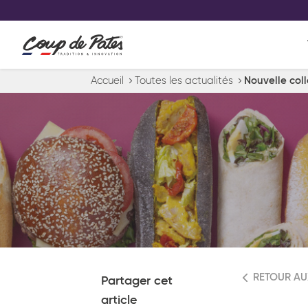
VOS PRODUITS COUP DE COE
0
Conservez votre sélection produit 
Viennoiserie et pâtisserie américaine
Accueil
Toutes les actualités
Nouvelle col
Pâtisserie desserts glacés
Pa
RETOUR AU
Partager cet
article