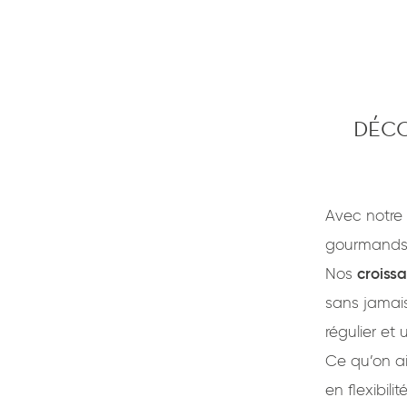
DÉCO
Avec notr
gourmands et
Nos
croissa
sans jamais
régulier e
Ce qu’on a
en flexibil