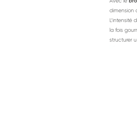
Avec le
bro
dimension 
L’intensité
la fois gou
structurer