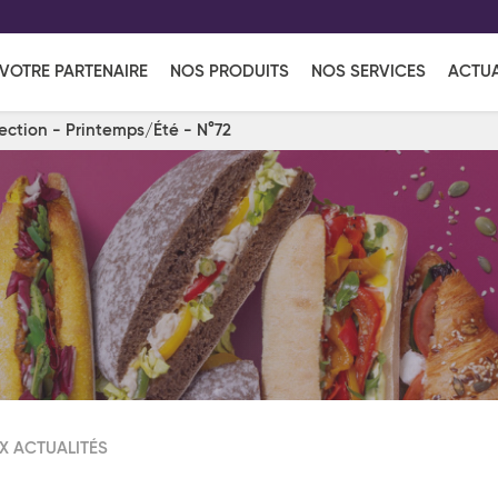
EFF
UR
VOTRE PARTENAIRE
NOS PRODUITS
NOS SERVICES
ACTUA
Coup de Coeur
en vous l'envoyant par e-mail.
Une solutio
Viennoiserie
Produits services
Réce
lection - Printemps/Été - N°72
ins
Réception sucrée
X ACTUALITÉS