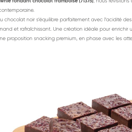
wnie fondant chocolat framboise (71375)
, nous revisiton
contemporaine.
 du chocolat noir s’équilibre parfaitement avec l’acidité d
rmand et rafraîchissant. Une création idéale pour enrichir u
 une proposition snacking premium, en phase avec les at