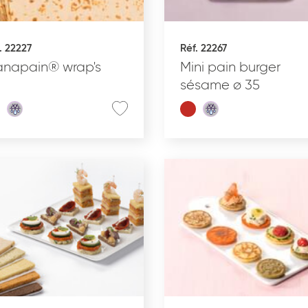
Glacé
. 22227
Réf. 22267
napain® wrap's
Mini pain burger
sésame ø 35