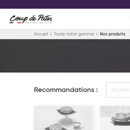
VOS PRODUITS COUP DE COE
0
Conservez votre sélection produit 
Viennoiserie et pâtisserie américaine
Accueil
Toute notre gamme
Nos produits
Pâtisserie desserts glacés
Pa
Recommandations :
NOUVEA