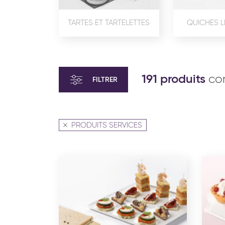
TARTES ET TARTELETTES
QUICHES L
191 produits
cor
FILTRER
PRODUITS SERVICES
VIENNOISERIE ET PÂTISSERIE
VIENN
AMÉRICAINE