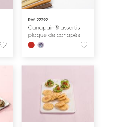
Produit nomade
Réf. 22292
Canapain® assortis
plaque de canapés
APPLIQUER