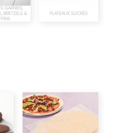
confidentialité
du site www.coupdepates.fr
S GARNIES,
 BRETZELS &
PLATEAUX SUCRÉS
FINS
ou
RAPPELEZ-MOI
CONTACTEZ-NOUS
ON SALÉE
SNACKING