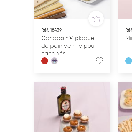
PÂTISSERIE DESSERTS
PA
GLACÉS
Réf. 18439
Réf
Canapain® plaque
Mi
de pain de mie pour
canapés
TYPE DE PRODUIT
GAMME DU PRODUIT
ALLERGÈNES
REMISES EN OEUVRE