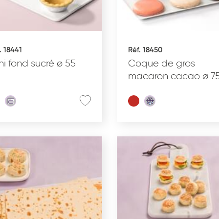
INS
RÉCEPTION SUCRÉE
. 18441
Réf. 18450
ni fond sucré ø 55
Coque de gros
macaron cacao ø 7
État du produit
C
Cru surgelé
Pré-poussé surgelé
Précuit surgelé
Cuit surgelé