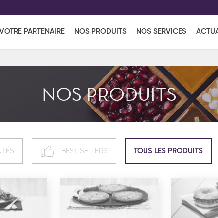
EFF
UR
VOTRE PARTENAIRE
NOS PRODUITS
NOS SERVICES
ACTUA
Coup de Coeur
en vous l'envoyant par e-mail.
Une solutio
Viennoiserie
Produits services
Réce
NOS PRODUITS
ins
Réception sucrée
UTÉS
BEST SELLERS
TOUS LES PRODUITS