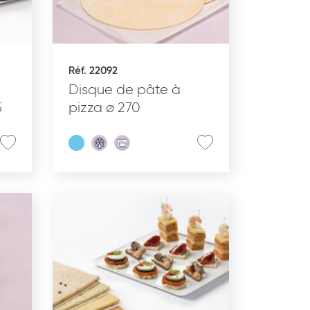
Réf. 22092
Disque de pâte à
5
pizza ø 270
aractéristiques
Produits bio
Pur beurre
Produit à partager
Produit végétarien