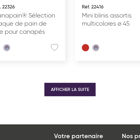
. 22326
Réf. 22416
napain® Sélection
Mini blinis assortis
aque de pain de
multicolores ø 45
e pour canapés
AFFICHER LA SUITE
Votre partenaire
Nos p