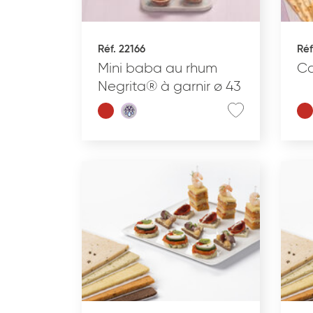
Réf. 22166
Réf
Mini baba au rhum
Ca
Negrita® à garnir ø 43
Effacer les critères