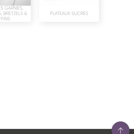
confidentialité
du site www.coupdepates.fr
S GARNIES,
 BRETZELS &
PLATEAUX SUCRÉS
FINS
ou
RAPPELEZ-MOI
CONTACTEZ-NOUS
ON SALÉE
SNACKING