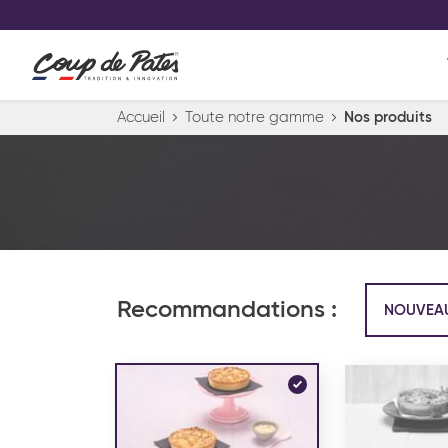
VOS PRODUITS COUP DE COE
0
Conservez votre sélection produit 
Viennoiserie et pâtisserie américaine
Accueil
Toute notre gamme
Nos produits
Pâtisserie desserts glacés
Pa
Recommandations :
NOUVEA