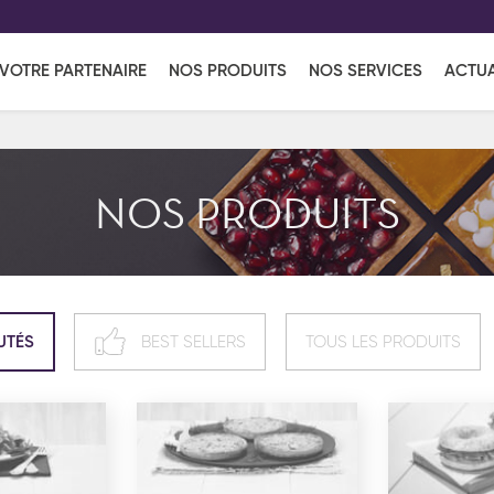
EFF
UR
VOTRE PARTENAIRE
NOS PRODUITS
NOS SERVICES
ACTUA
Coup de Coeur
en vous l'envoyant par e-mail.
Une solutio
Viennoiserie
Produits services
Réce
NOS PRODUITS
ins
Réception sucrée
UTÉS
BEST SELLERS
TOUS LES PRODUITS