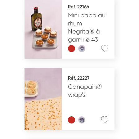
Réf. 22166
Mini baba au
rhum
Negrita® à
garnir ø 43
Réf. 22227
Canapain®
wrap's