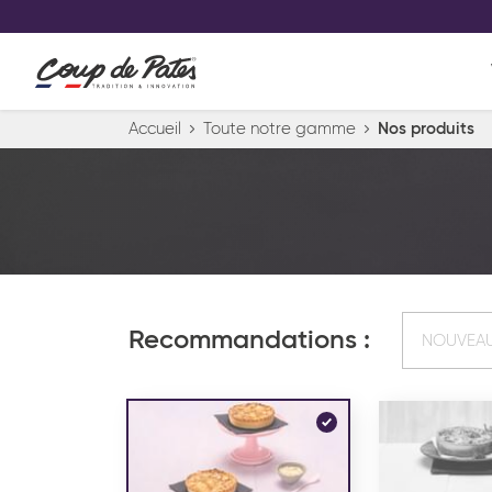
VOS PRODUITS COUP DE COE
0
Conservez votre sélection produit 
Viennoiserie et pâtisserie américaine
Accueil
Toute notre gamme
Nos produits
Pâtisserie desserts glacés
Pa
Recommandations :
NOUVEA