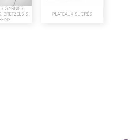
confidentialité
du site www.coupdepates.fr
S GARNIES,
 BRETZELS &
PLATEAUX SUCRÉS
FINS
ou
RAPPELEZ-MOI
CONTACTEZ-NOUS
ON SALÉE
SNACKING