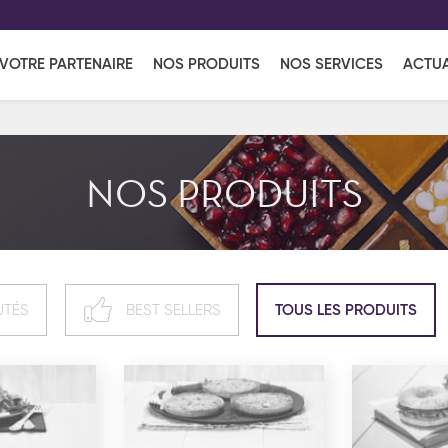
EFF
UR
VOTRE PARTENAIRE
NOS PRODUITS
NOS SERVICES
ACTUA
Coup de Coeur
en vous l'envoyant par e-mail.
Une solutio
Viennoiserie
Produits services
Réce
NOS PRODUITS
ins
Réception sucrée
UTÉS
BEST SELLERS
TOUS LES PRODUITS