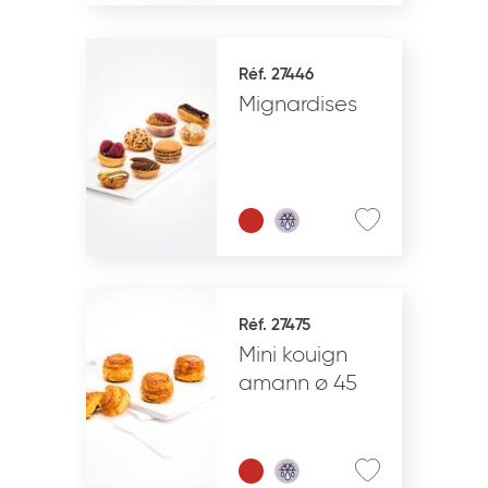
Réf. 27446
Mignardises
Réf. 27475
Mini kouign
amann ø 45