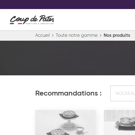
VOS PRODUITS COUP DE COE
0
Conservez votre sélection produit 
Viennoiserie et pâtisserie américaine
Accueil
Toute notre gamme
Nos produits
Pâtisserie desserts glacés
Pa
Recommandations :
NOUVEA