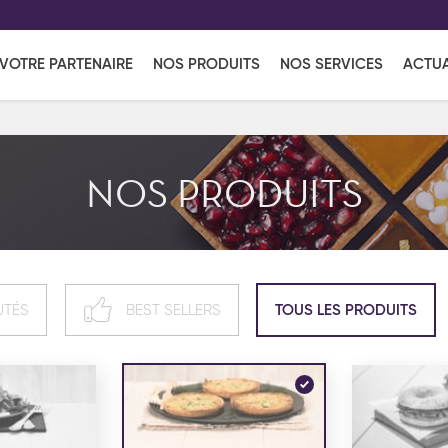
EFF
UR
VOTRE PARTENAIRE
NOS PRODUITS
NOS SERVICES
ACTUA
Coup de Coeur
en vous l'envoyant par e-mail.
Une solutio
Viennoiserie
Produits services
Réce
NOS PRODUITS
ins
Réception sucrée
UTÉS
BEST SELLERS
TOUS LES PRODUITS