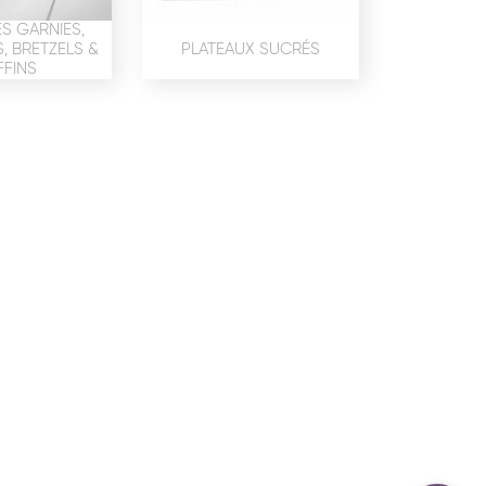
confidentialité
du site www.coupdepates.fr
S GARNIES,
 BRETZELS &
PLATEAUX SUCRÉS
FINS
ou
RAPPELEZ-MOI
CONTACTEZ-NOUS
ON SALÉE
SNACKING