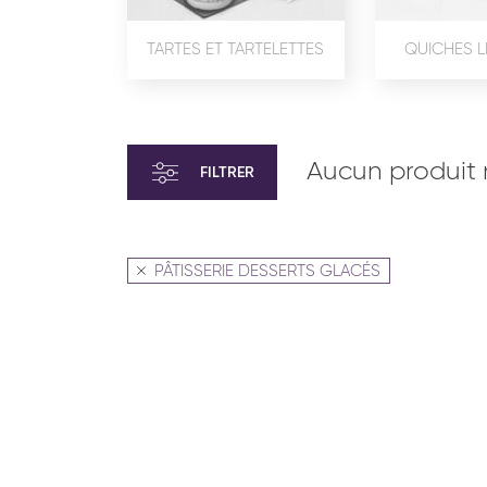
TARTES ET TARTELETTES
QUICHES L
Aucun produit 
FILTRER
PÂTISSERIE DESSERTS GLACÉS
VIENNOISERIE ET PÂTISSERIE
VIENN
AMÉRICAINE