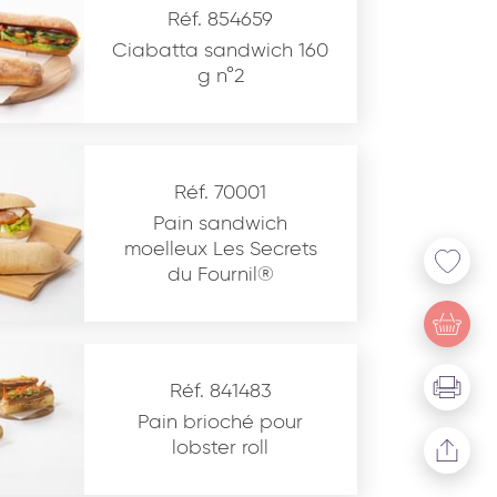
Réf. 854659
Ciabatta sandwich 160
g n°2
Réf. 70001
Pain sandwich
moelleux Les Secrets
du Fournil®
u site www.coupdepates.fr
Réf. 841483
Pain brioché pour
lobster roll
* Champs obligatoires
This site is protected by reCAPTCHA and the Google
Privacy Policy