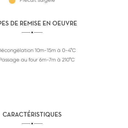
Précuit surgelé
confidentialité
du site www.coupdepates.fr
PES DE REMISE EN OEUVRE
ou
RAPPELEZ-MOI
CONTACTEZ-NOUS
Décongélation
10m-15m
à
0-4°C
Passage au four
6m-7m
à
210°C
CARACTÉRISTIQUES