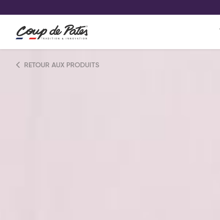
VOS PRODUITS COUP DE COE
0
Conservez votre sélection produit 
Viennoiserie et pâtisserie américaine
RETOUR AUX PRODUITS
Pâtisserie desserts glacés
Pa