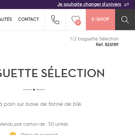
Je souhaite changer d'univers
ACER
TOUTES LES FAMILLES
Indiquez-nous vos coordonnées pour être
LITÉS
CONTACT
E-SHOP
rappelé(e) au plus vite par un commercial :
0
n pour ne rien oublier !
ption salée
Snacking
Vider ma liste
1/2 baguette Sélection
Réf. 826189
AGUETTE SÉLECTION
à pain sur base de farine de blé.
Pays*
Vendu par carton de :
50 unités
*
J'ai lu et j'accepte
la politique de