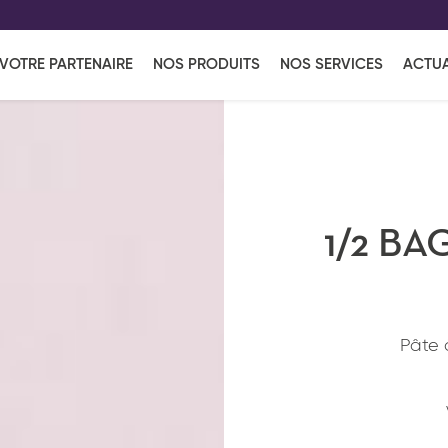
EFF
UR
VOTRE PARTENAIRE
NOS PRODUITS
NOS SERVICES
ACTUA
Coup de Coeur
en vous l'envoyant par e-mail.
Une solutio
Viennoiserie
Produits services
Réce
ins
Réception sucrée
1/2 B
Pâte 