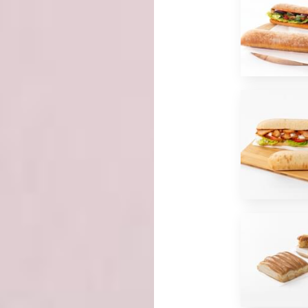
*
J'ai lu et j'accepte
la politique de confidentialité
d
OU
ENVOYER PAR E-MAIL
ÊTRE RECONTACTÉ