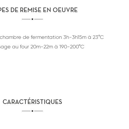
confidentialité
du site www.coupdepates.fr
PES DE REMISE EN OEUVRE
ou
RAPPELEZ-MOI
CONTACTEZ-NOUS
 chambre de fermentation
3h-3h15m
à
23°C
sage au four
20m-22m
à
190-200°C
CARACTÉRISTIQUES