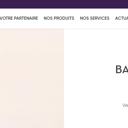
EFF
UR
VOTRE PARTENAIRE
NOS PRODUITS
NOS SERVICES
ACTUA
Coup de Coeur
en vous l'envoyant par e-mail.
Une solutio
Viennoiserie
Produits services
Réce
ins
Réception sucrée
BA
Ve