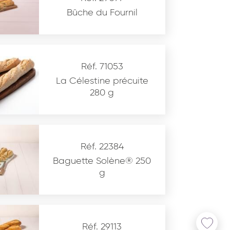
Bûche du Fournil
Réf. 71053
La Célestine précuite
280 g
Réf. 22384
Baguette Solène® 250
g
Réf. 29113