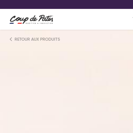
VOS PRODUITS COUP DE COE
0
Conservez votre sélection produit 
Viennoiserie et pâtisserie américaine
RETOUR AUX PRODUITS
Pâtisserie desserts glacés
Pa