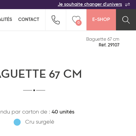
Je souhaite changer d'univers
ACER
TOUTES LES FAMILLES
Indiquez-nous vos coordonnées pour être
LITÉS
CONTACT
E-SHOP
rappelé(e) au plus vite par un commercial :
0
n pour ne rien oublier !
ption salée
Snacking
Vider ma liste
Baguette 67 cm
Réf. 29107
GUETTE 67 CM
ndu par carton de :
40 unités
Pays*
Cru surgelé
*
J'ai lu et j'accepte
la politique de