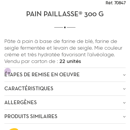
Réf. 70847
*
J'ai lu et j'accepte
la politique de
confidentialité
du site www.coupdepates.fr
PAIN PAILLASSE® 300 G
RAPPELEZ-MOI
*
J'ai lu et j'accepte
la politique de
ou
Pâte à pain à base de farine de blé, farine de
confidentialité
du site www.coupdepates.fr
seigle fermentée et levain de seigle. Mie couleur
CONTACTEZ-NOUS
crème et très hydratée favorisant l'alvéolage.
Vendu par carton de :
22 unités
ENVOYER PAR E-MAIL
ÉTAPES DE REMISE EN OEUVRE
OU
ÊTRE RECONTACTÉ
CARACTÉRISTIQUES
Décongélation
-30m
à
température
ambiante
* Champs obligatoires
ALLERGÈNES
Passage au four
13m-16m
à
180°C
Poids : 300g
* Champs obligatoires
PRODUITS SIMILAIRES
This site is protected by reCAPTCHA and the Google
Privacy
CONSEILS
PRÉSENCE
This site is protected by reCAPTCHA and the Google
Privacy Policy
Policy
and
Terms of Service
apply.
préchauffer le four ventilé à 210°C.
and
Terms of Service
apply.