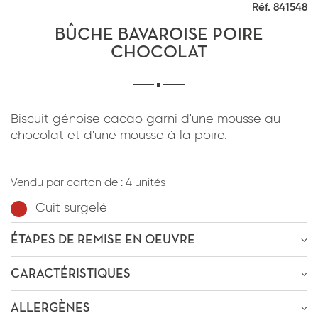
Réf. 841548
*
J'ai lu et j'accepte
la politique de
confidentialité
du site www.coupdepates.fr
BÛCHE BAVAROISE POIRE
CHOCOLAT
RAPPELEZ-MOI
ou
Biscuit génoise cacao garni d'une mousse au
CONTACTEZ-NOUS
chocolat et d'une mousse à la poire.
*
J'ai lu et j'accepte
la politique de
confidentialité
du site www.coupdepates.fr
Vendu par carton de :
4 unités
Cuit surgelé
ENVOYER PAR E-MAIL
ÉTAPES DE REMISE EN OEUVRE
OU
ÊTRE RECONTACTÉ
CARACTÉRISTIQUES
Décongélation
-4h
à
4-0°C
* Champs obligatoires
ALLERGÈNES
Poids : 450g