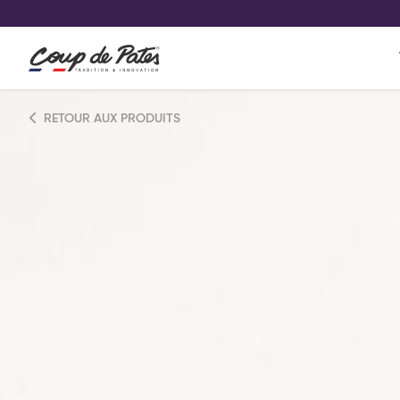
VOS PRODUITS COUP DE COE
0
Conservez votre sélection produit 
Viennoiserie et pâtisserie américaine
RETOUR AUX PRODUITS
Pâtisserie desserts glacés
Pa