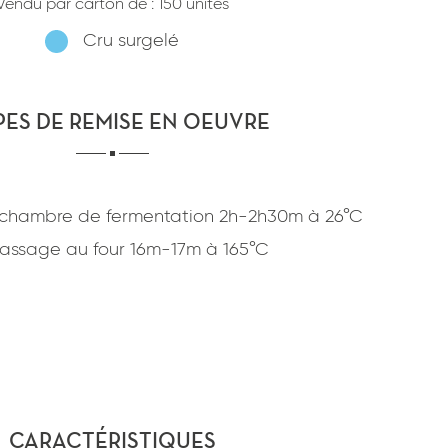
Vendu par carton de :
150 unités
confidentialité
du site www.coupdepates.fr
Cru surgelé
ou
RAPPELEZ-MOI
CONTACTEZ-NOUS
PES DE REMISE EN OEUVRE
chambre de fermentation
2h-2h30m
à
26°C
assage au four
16m-17m
à
165°C
CARACTÉRISTIQUES