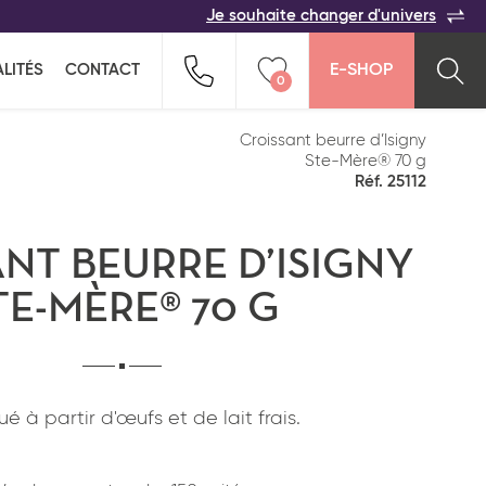
Je souhaite changer d'univers
ACER
TOUTES LES FAMILLES
Indiquez-nous vos coordonnées pour être
LITÉS
CONTACT
E-SHOP
rappelé(e) au plus vite par un commercial :
0
n pour ne rien oublier !
ption salée
Snacking
Vider ma liste
Croissant beurre d’Isigny
Ste-Mère® 70 g
Réf. 25112
NT BEURRE D’ISIGNY
TE-MÈRE® 70 G
Pays*
é à partir d'œufs et de lait frais.
*
J'ai lu et j'accepte
la politique de