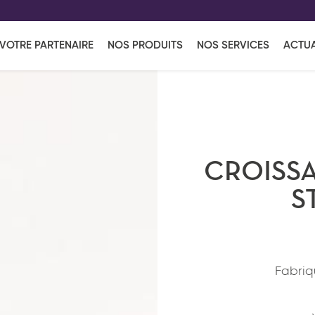
EFF
UR
VOTRE PARTENAIRE
NOS PRODUITS
NOS SERVICES
ACTUA
Coup de Coeur
en vous l'envoyant par e-mail.
Une solutio
Viennoiserie
Produits services
Réce
ins
Réception sucrée
CROISSA
S
Fabriqu