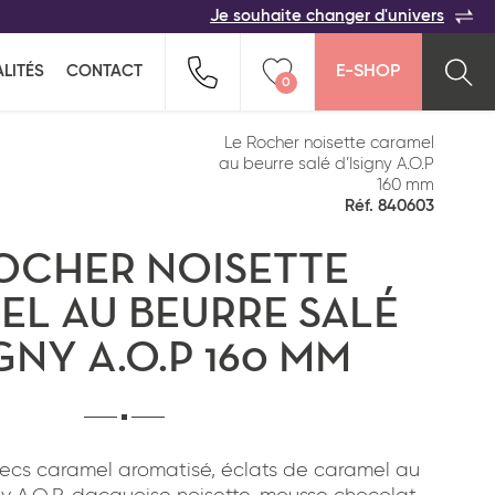
Je souhaite changer d'univers
ACER
TOUTES LES FAMILLES
Indiquez-nous vos coordonnées pour être
LITÉS
CONTACT
E-SHOP
rappelé(e) au plus vite par un commercial :
0
n pour ne rien oublier !
ption salée
Snacking
Vider ma liste
Le Rocher noisette caramel
au beurre salé d’Isigny A.O.P
160 mm
Réf. 840603
OCHER NOISETTE
L AU BEURRE SALÉ
IGNY A.O.P 160 MM
Pays*
s secs caramel aromatisé, éclats de caramel au
*
J'ai lu et j'accepte
la politique de