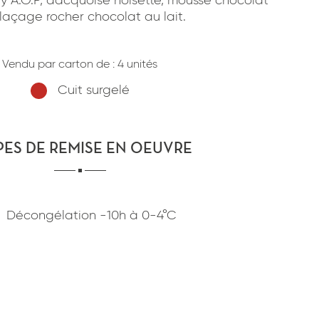
ny A.O.P, dacquoise noisette, mousse chocolat
confidentialité
du site www.coupdepates.fr
laçage rocher chocolat au lait.
ou
RAPPELEZ-MOI
CONTACTEZ-NOUS
Vendu par carton de :
4 unités
Cuit surgelé
PES DE REMISE EN OEUVRE
Décongélation
-10h
à
0-4°C