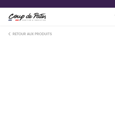
VOS PRODUITS COUP DE COE
0
Conservez votre sélection produit 
Viennoiserie et pâtisserie américaine
RETOUR AUX PRODUITS
Pâtisserie desserts glacés
Pa