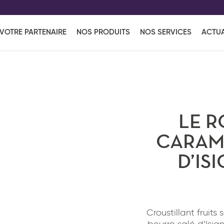
EFF
UR
VOTRE PARTENAIRE
NOS PRODUITS
NOS SERVICES
ACTUA
Coup de Coeur
en vous l'envoyant par e-mail.
Une solutio
Viennoiserie
Produits services
Réce
ins
Réception sucrée
LE R
CARAME
D’IS
Croustillant fruit