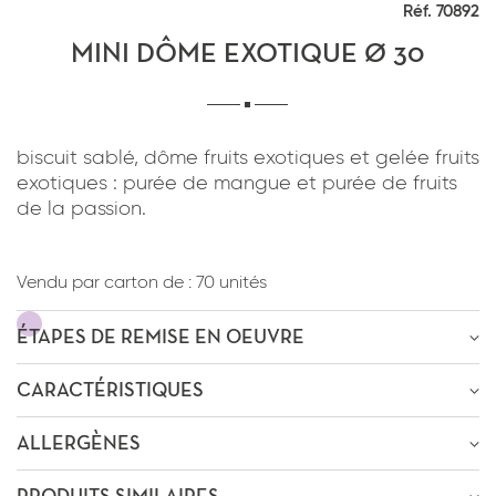
Réf. 70892
*
J'ai lu et j'accepte
la politique de
confidentialité
du site www.coupdepates.fr
MINI DÔME EXOTIQUE Ø 30
RAPPELEZ-MOI
ou
biscuit sablé, dôme fruits exotiques et gelée fruits
exotiques : purée de mangue et purée de fruits
CONTACTEZ-NOUS
*
J'ai lu et j'accepte
la politique de
de la passion.
confidentialité
du site www.coupdepates.fr
Vendu par carton de :
70 unités
ENVOYER PAR E-MAIL
ÉTAPES DE REMISE EN OEUVRE
OU
ÊTRE RECONTACTÉ
CARACTÉRISTIQUES
Décongélation
-4h
à
4-0°C
* Champs obligatoires
ALLERGÈNES
Poids : 13,4g
* Champs obligatoires