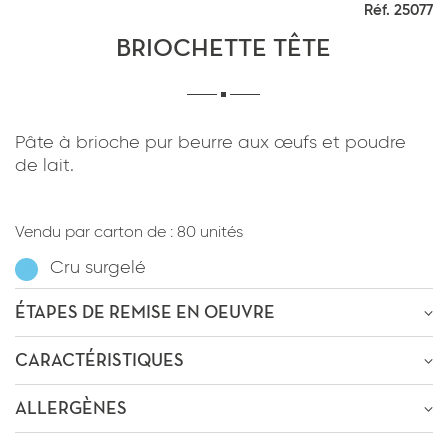
Réf. 25077
*
J'ai lu et j'accepte
la politique de
confidentialité
du site www.coupdepates.fr
BRIOCHETTE TÊTE
RAPPELEZ-MOI
ou
Pâte à brioche pur beurre aux œufs et poudre
de lait.
CONTACTEZ-NOUS
*
J'ai lu et j'accepte
la politique de
confidentialité
du site www.coupdepates.fr
Vendu par carton de :
80 unités
Cru surgelé
ENVOYER PAR E-MAIL
ÉTAPES DE REMISE EN OEUVRE
OU
ÊTRE RECONTACTÉ
CARACTÉRISTIQUES
Décongélation
-12h
à
0-4°C
* Champs obligatoires
Passage au four
-12m
à
150-155°C
ALLERGÈNES
Poids : 50g
* Champs obligatoires