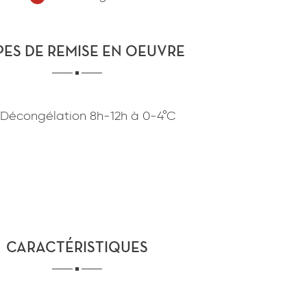
confidentialité
du site www.coupdepates.fr
PES DE REMISE EN OEUVRE
ou
RAPPELEZ-MOI
CONTACTEZ-NOUS
Décongélation
8h-12h
à
0-4°C
CARACTÉRISTIQUES