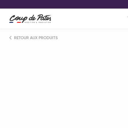
VOS PRODUITS COUP DE COE
0
Conservez votre sélection produit 
Viennoiserie et pâtisserie américaine
RETOUR AUX PRODUITS
Pâtisserie desserts glacés
Pa