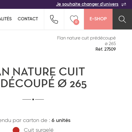
Je souhaite changer d'univers
ACER
TOUTES LES FAMILLES
Indiquez-nous vos coordonnées pour être
LITÉS
CONTACT
E-SHOP
rappelé(e) au plus vite par un commercial :
0
n pour ne rien oublier !
ption salée
Snacking
Vider ma liste
Flan nature cuit prédécoupé
ø 265
Réf. 27509
AN NATURE CUIT
DÉCOUPÉ Ø 265
Pays*
endu par carton de :
6 unités
Cuit surgelé
*
J'ai lu et j'accepte
la politique de