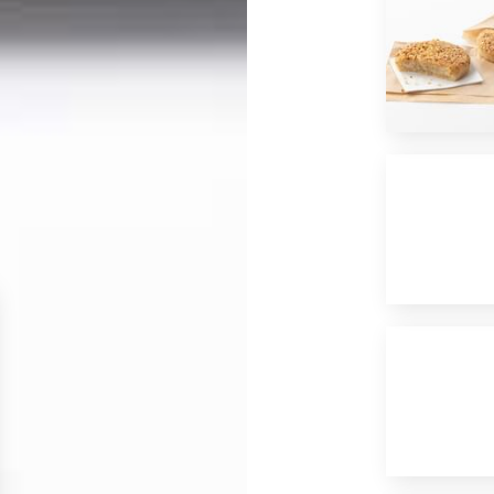
*
J'ai lu et j'accepte
la politique de confidentialité
d