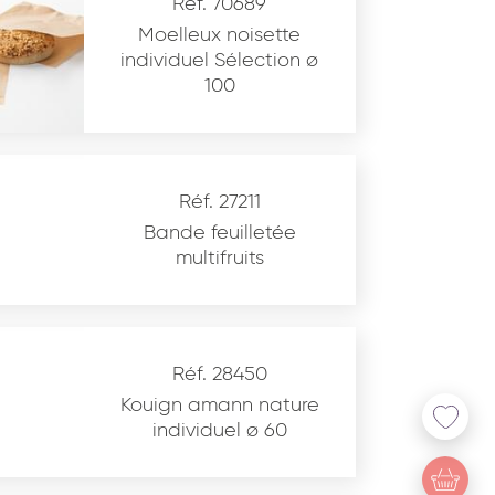
Réf. 70689
Moelleux noisette
individuel Sélection ø
100
Réf. 27211
Bande feuilletée
multifruits
Réf. 28450
Kouign amann nature
individuel ø 60
u site www.coupdepates.fr