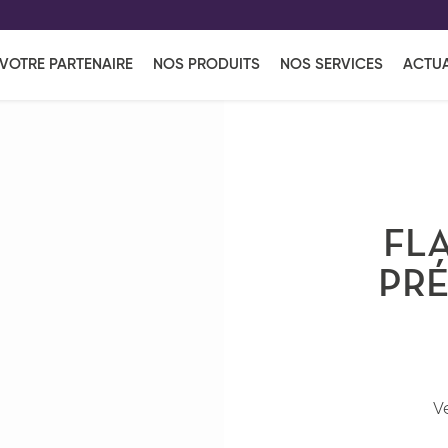
EFF
UR
VOTRE PARTENAIRE
NOS PRODUITS
NOS SERVICES
ACTUA
Coup de Coeur
en vous l'envoyant par e-mail.
Une solutio
Viennoiserie
Produits services
Réce
ins
Réception sucrée
FL
PRÉ
V