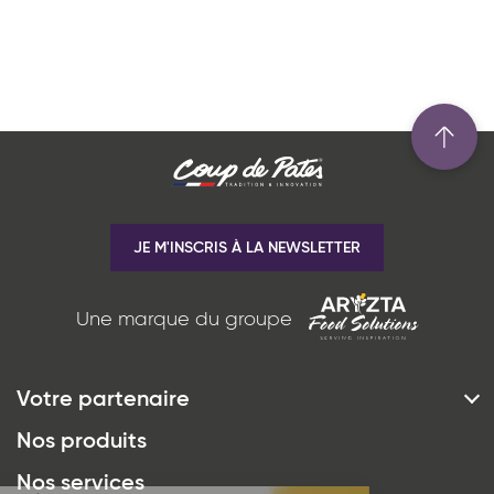
JE M'INSCRIS À LA NEWSLETTER
Une marque du groupe
Votre partenaire
*
J'ai lu et j'accepte
la politique de
Histoire & Vision
Nos produits
confidentialité
du site www.coupdepates.fr
Engagements
Nos services