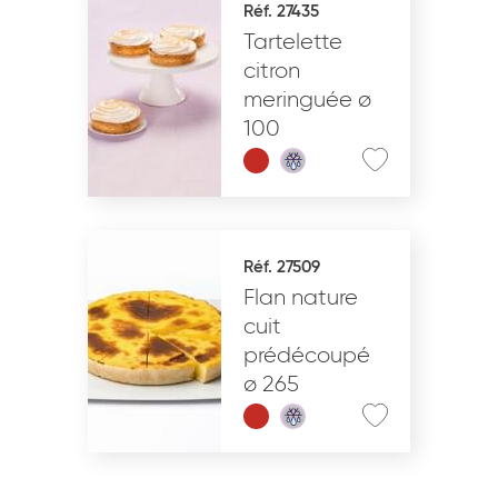
Réf. 27435
Tartelette
VALIDER
citron
meringuée ø
100
Réf. 27509
Flan nature
cuit
prédécoupé
ø 265