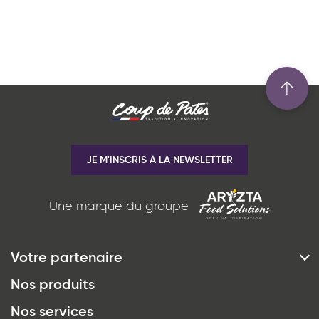
JE M'INSCRIS À LA NEWSLETTER
Une marque du groupe
Votre partenaire
*
J'ai lu et j'accepte
la politique de
Histoire & Vision
Nos produits
confidentialité
du site www.coupdepates.fr
Engagements
Nos services