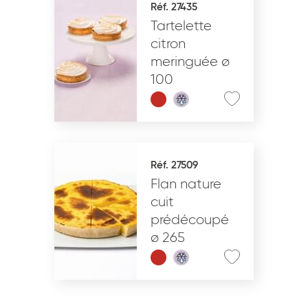
Réf. 27435
Tartelette
VALIDER
citron
meringuée ø
100
Réf. 27509
Flan nature
cuit
prédécoupé
ø 265