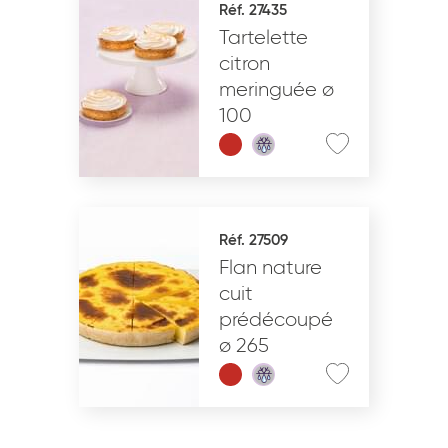
Réf. 27435
Tartelette
VALIDER
citron
meringuée ø
100
Réf. 27509
Flan nature
cuit
prédécoupé
ø 265