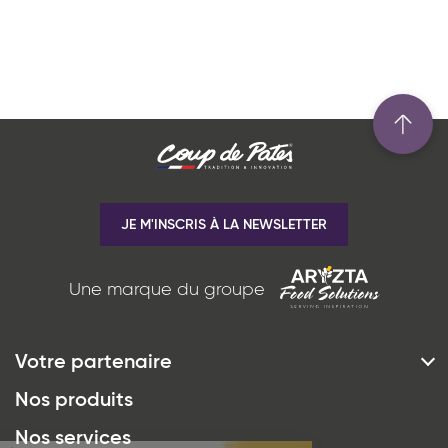
JE M'INSCRIS À LA NEWSLETTER
Une marque du groupe
Votre partenaire
*
J'ai lu et j'accepte
la politique de
Histoire & Vision
Nos produits
confidentialité
du site www.coupdepates.fr
Engagements
Nos services