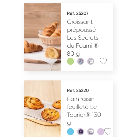
Réf. 25207
Croissant
prépoussé
Les Secrets
du Fournil®
80 g
Réf. 25220
Pain raisin
feuilleté Le
Tourier® 130
g