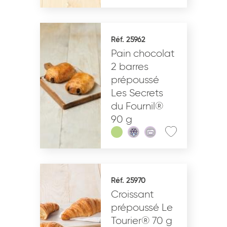
Réf. 25962
Pain chocolat
2 barres
prépoussé
Les Secrets
du Fournil®
90 g
Réf. 25970
Croissant
prépoussé Le
Tourier® 70 g